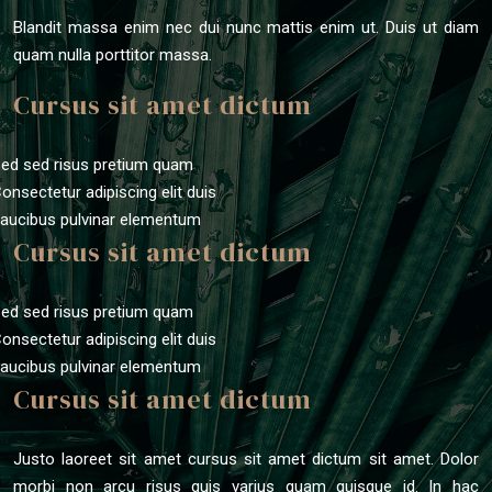
Blandit massa enim nec dui nunc mattis enim ut. Duis ut diam
quam nulla porttitor massa.
Cursus sit amet dictum
Sed sed risus pretium quam
Consectetur adipiscing elit duis
Faucibus pulvinar elementum
Cursus sit amet dictum
Sed sed risus pretium quam
Consectetur adipiscing elit duis
Faucibus pulvinar elementum
Cursus sit amet dictum
Justo laoreet sit amet cursus sit amet dictum sit amet. Dolor
morbi non arcu risus quis varius quam quisque id. In hac